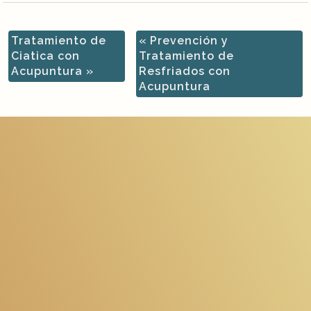
Tratamiento de
«
Prevención y
Ciatica con
Tratamiento de
Acupuntura
»
Resfriados con
Acupuntura