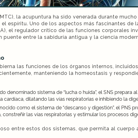
a (MTC), la acupuntura ha sido venerada durante much
 y el espíritu. Uno de los aspectos más fascinantes de
), el regulador crítico de las funciones corporales i
 puente entre la sabiduría antigua y la ciencia modern
mo
ierna las funciones de los órganos internos, incluidos
scientemente, manteniendo la homeostasis y respondie
o denominado sistema de “lucha o huida”, el SNS prepara al
rdíaca, dilatando las vías respiratorias e inhibiendo la dige
ocido como el sistema de “descanso y digestión”, el PNS prom
, constreñir las vías respiratorias y estimular los procesos dig
ioso entre estos dos sistemas, que permita al cuerpo