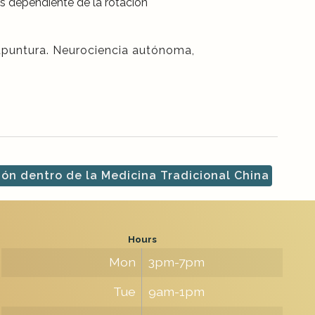
is dependiente de la rotación
cupuntura. Neurociencia autónoma,
ón dentro de la Medicina Tradicional China
Hours
Mon
3pm-7pm
Tue
9am-1pm