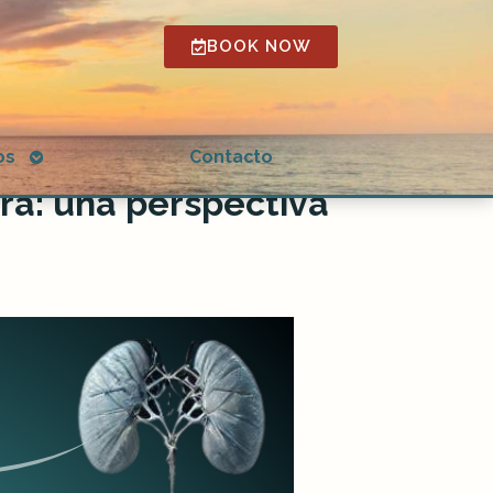
BOOK NOW
Open
os
Contacto
submenu
ra: una perspectiva