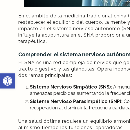
En el ámbito de la medicina tradicional chin
restablecer el equilibrio del cuerpo, la mente
impacto en el sistema nervioso autónomo (SNA
influye la acupuntura en el SNA proporciona un
terapéutica.
Comprender el sistema nervioso autóno
El SNA es una red compleja de nervios que gob
tracto digestivo y las glándulas. Opera incon
Abrir barra de herramientas
dos ramas principales:
Sistema Nervioso Simpático (SNS):
A menud
amenazas percibidas aumentando la frecuencia ca
Sistema Nervioso Parasimpático (SNP):
Con
recuperación al disminuir la frecuencia cardíaca
Una salud óptima requiere un equilibrio armon
al mismo tiempo las funciones reparadoras.