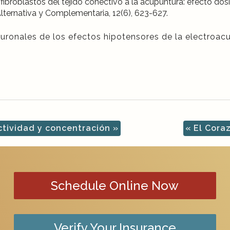
 fibroblastos del tejido conectivo a la acupuntura: efecto dos
Alternativa y Complementaria, 12(6), 623-627.
neuronales de los efectos hipotensores de la electroa
ctividad y concentración
»
«
El Coraz
Schedule Online Now
Verify Your Insurance