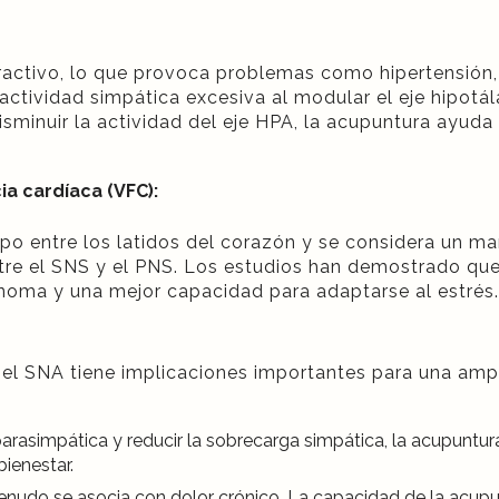
ractivo, lo que provoca problemas como hipertensión, 
actividad simpática excesiva al modular el eje hipotál
isminuir la actividad del eje HPA, la acupuntura ayuda 
cia cardíaca (VFC):
po entre los latidos del corazón y se considera un ma
ntre el SNS y el PNS. Los estudios han demostrado qu
ónoma y una mejor capacidad para adaptarse al estrés.
r el SNA tiene implicaciones importantes para una am
arasimpática y reducir la sobrecarga simpática, la acupuntura
ienestar.
udo se asocia con dolor crónico. La capacidad de la acupun