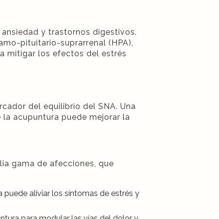
ansiedad y trastornos digestivos.
amo-pituitario-suprarrenal (HPA),
a mitigar los efectos del estrés
rcador del equilibrio del SNA. Una
e la acupuntura puede mejorar la
plia gama de afecciones, que
 puede aliviar los síntomas de estrés y
tura para modular las vías del dolor y