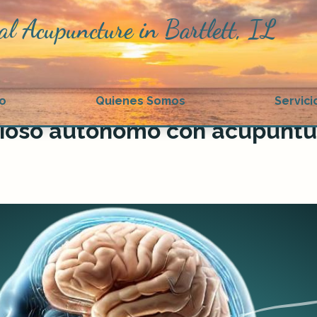
al Acupuncture in Bartlett, IL
io
Quienes Somos
Servici
rvioso autónomo con acupuntu